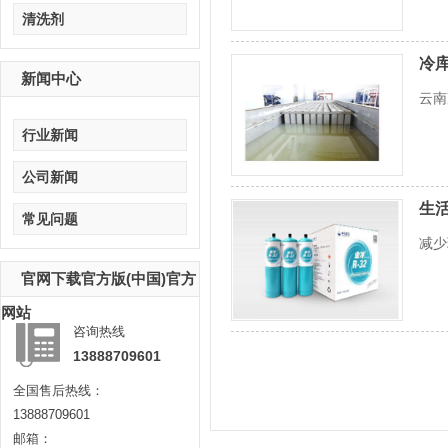
清洗剂
冷
新闻中心
云南
行业新闻
公司新闻
生
常见问题
减少
官网下载官方版(中国)官方
网站
咨询热线
13888709601
全国售后热线：
13888709601
邮箱：