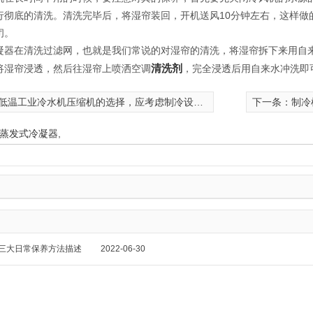
行彻底的清洗。清洗完毕后，将湿帘装回，开机送风10分钟左右，这样做
闭。
凝器在清洗过滤网，也就是我们常说的对湿帘的清洗，将湿帘拆下来用自
清洗剂
将湿帘浸透，然后往湿帘上喷洒空调
，完全浸透后用自来水冲洗即
低温工业冷水机压缩机的选择，应考虑制冷设备对制取温度的要求
下一条：
制冷
蒸发式冷凝器
,
三大日常保养方法描述
2022-06-30