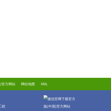
)官方网站
网站地图
XML
工程