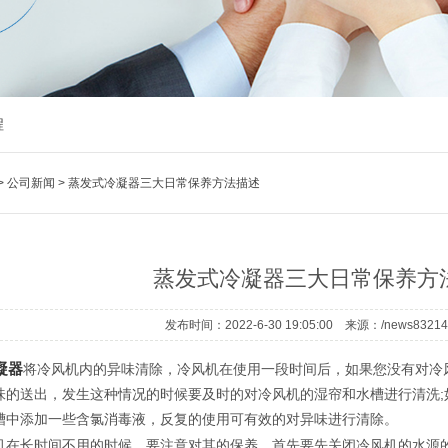
程
>
公司新闻
>
蒸发式冷凝器三大日常保养方法描述
蒸发式冷凝器三大日常保养方
发布时间：2022-6-30 19:05:00 来源：/news83214
凝器
将冷风机内的异味清除，冷风机在使用一段时间后，如果您没有对冷
味的送出，发生这种情况的时候要及时的对冷风机的湿帘和水槽进行清洗;
槽中添加一些含氯消毒液，反复的使用可有效的对异味进行清除。
机在长时间不用的时候，要注意对其的保养，首先要先关闭冷风机的水源