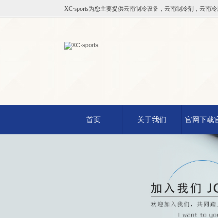
XC·sports为您主要提供
云南制冷设备
，云南制冷剂，云南冷
首页
关于我们
官网下载
(中国)官