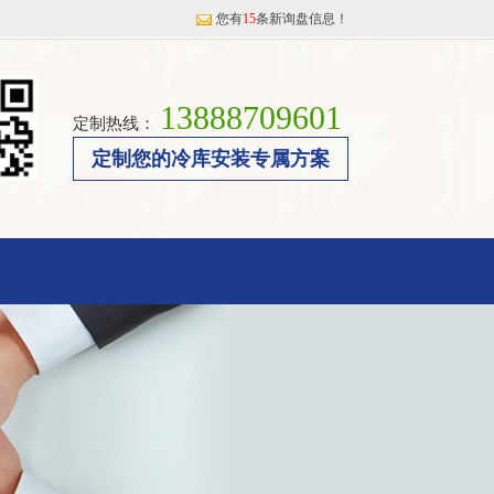
您有
15
条新询盘信息！
13888709601
定制热线：
定制您的冷库安装专属方案