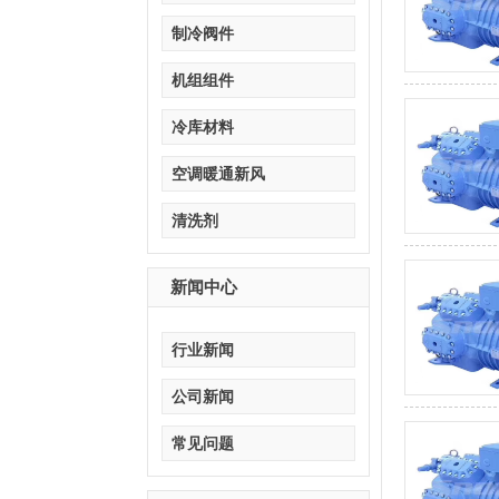
制冷阀件
机组组件
冷库材料
空调暖通新风
清洗剂
新闻中心
行业新闻
公司新闻
常见问题