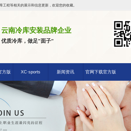
库工程等相关的展示和信息更新，欢迎您的收藏。
云南冷库安装品牌企业
优质冷库，做足"面子"
官方版
XC·sports
新闻资讯
官网下载官方版
方网站
(中国)官方网站