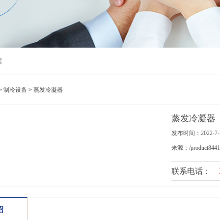
程
>
制冷设备
>
蒸发冷凝器
蒸发冷凝器
发布时间：2022-7-22
来源：/product84411
联系电话：
绍